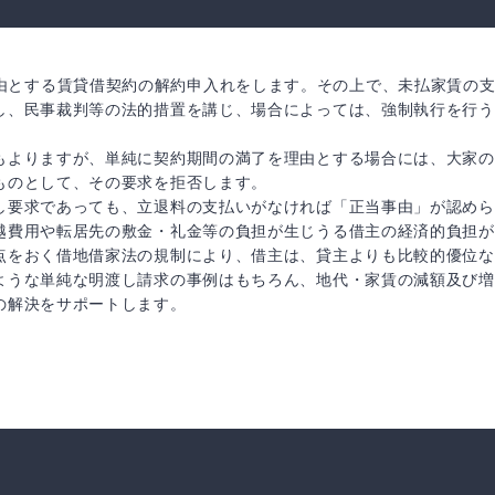
由とする賃貸借契約の解約申入れをします。その上で、未払家賃の
し、民事裁判等の法的措置を講じ、場合によっては、強制執行を行う
もよりますが、単純に契約期間の満了を理由とする場合には、大家の
ものとして、その要求を拒否します。
し要求であっても、立退料の支払いがなければ「正当事由」が認めら
越費用や転居先の敷金・礼金等の負担が生じうる借主の経済的負担が
点をおく借地借家法の規制により、借主は、貸主よりも比較的優位な
ような単純な明渡し請求の事例はもちろん、地代・家賃の減額及び増
の解決をサポートします。