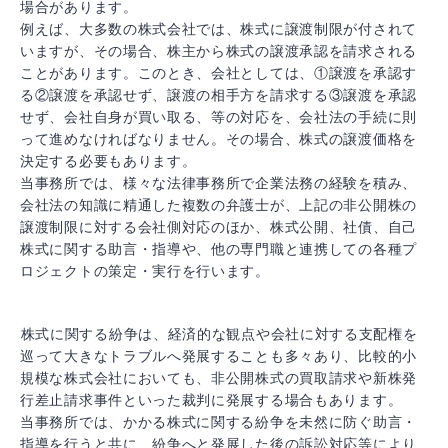
場合があります。
例えば、大多数の株式会社では、株式に譲渡制限が付されて
いますが、その場合、株主から株式の譲渡承認を請求される
ことがあります。このとき、会社としては、①譲渡を承認す
る②譲渡を承認せず、譲渡の相手方を請求する③譲渡を承認
せず、会社自身が買い取る、等の対応を、会社法の手続に則
って進めなければなりません。その場合、株式の譲渡価格を
決定する必要もあります。
当事務所では、様々な法律事務所で企業法務の経験を積み、
会社法の知識に精通した複数の弁護士が、上記の非公開株の
譲渡制限に対する会社側対応のほか、株式公開、社債、自己
株式に関する助言・指導や、他の専門職と連携しての各種プ
ロジェクトの策定・実行を行います。
株式に関する紛争は、経済的な観点や会社に対する支配権を
巡って大きなトラブルへ発展することも多々あり、比較的小
規模な株式会社においても、非公開株式の買取請求や新株発
行差止請求事件といった裁判に発展する場合もあります。
当事務所では、かかる株式に関する紛争を未然に防ぐ助言・
指導を行うと共に、紛争へと発展した後の訴訟対応等により