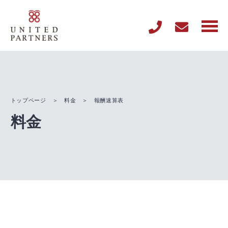
トップページ
＞
料金
＞ 報酬速算表
料金